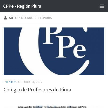
CPPe - Región Piura
Saltar al contenido
AUTOR:
DECANO.CPPE.PIURA
EVENTOS
OCTUBRE 3, 2017
Colegio de Profesores de Piura