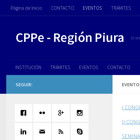
Página de Inicio
CONTACTO
EVENTOS
TRÁMITES
Saltar al contenido
CPPe - Región Piura
la w
INSTITUCIÓN
TRÁMITES
EVENTOS
CONTACTO
SEGUIR:
EVENTO
I CONG
II CON
SEMINA