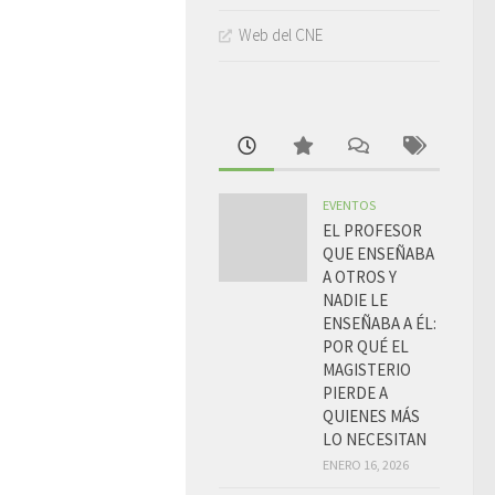
Web del CNE
EVENTOS
EL PROFESOR
QUE ENSEÑABA
A OTROS Y
NADIE LE
ENSEÑABA A ÉL:
POR QUÉ EL
MAGISTERIO
PIERDE A
QUIENES MÁS
LO NECESITAN
ENERO 16, 2026